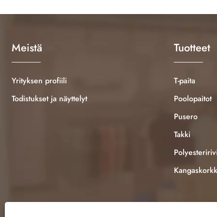
Meistä
Tuotteet
Yrityksen profiili
T-paita
Todistukset ja näyttelyt
Poolopaitot
Pusero
Takki
Polyesteririv
Kangaskorkk