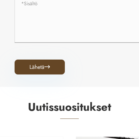
Lähetä

Uutissuositukset