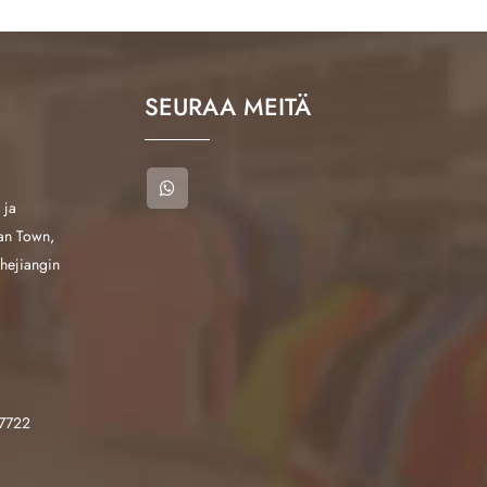
SEURAA MEITÄ
 ja
han Town,
hejiangin
7722