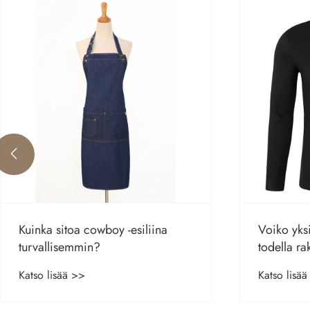

Voiko yksinkertainen poolopaita
Miksi gol
todella rakentaa modernin ja
paras vali
trendikkään vaatekaapin
mukavuude
Katso lisää >>
Katso lisä
muotille