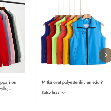

vien edut?
Polyesteriliivi: täydellinen
yhdistelmä tyyliä ja toimivuutta
Katso lisää >>