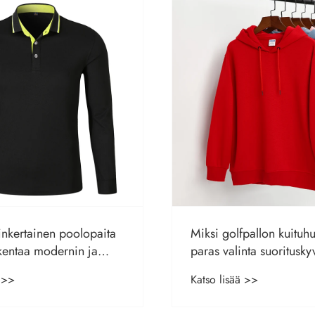
fpallon kuituhuppari on
Mitkä ovat polyesterilii
nta suorituskyvylle,
Katso lisää >>
lle ja kestävälle
ä >>