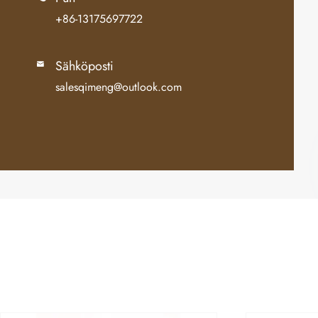
+86-13175697722
Sähköposti

salesqimeng@outlook.com