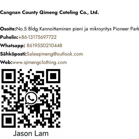
Cangnan County Qimeng Coteling Co., Ltd.
Osoite:
No.5 Bldg.Kannoittaminen pieni ja mikroyritys Pioneer Pa
Puhelin:
+86-13175697722
Whatsapp:
8619550210448
Sähköposti:
Salesqimeng@outlook.com
Web:
www.qimengclothing.com