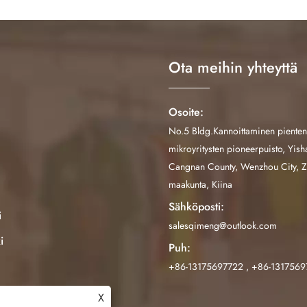
Ota meihin yhteyttä
Osoite:
No.5 Bldg.Kannoittaminen pienten
mikroyritysten pioneerpuisto, Yis
Cangnan County, Wenzhou City, Z
maakunta, Kiina
Sähköposti:
i
salesqimeng@outlook.com
i
Puh:
+86-13175697722
,
+86-1317569
X