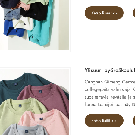
Katso lisää >>
Ylisuuri pyöreäkaulu
Cangnan Qimeng Garment 
collegepaita valmistaja 
suositeltavia keväällä ja 
kannattaa sijoittaa. näytt
Katso lisää >>