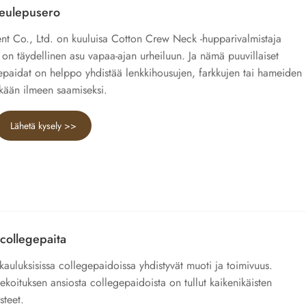
neulepusero
Co., Ltd. on kuuluisa Cotton Crew Neck -hupparivalmistaja
 on täydellinen asu vapaa-ajan urheiluun. Ja nämä puuvillaiset
epaidat on helppo yhdistää lenkkihousujen, farkkujen tai hameiden
kkään ilmeen saamiseksi.
Lähetä kysely >>
collegepaita
auluksisissa collegepaidoissa yhdistyvät muoti ja toimivuus.
oituksen ansiosta collegepaidoista on tullut kaikenikäisten
steet.