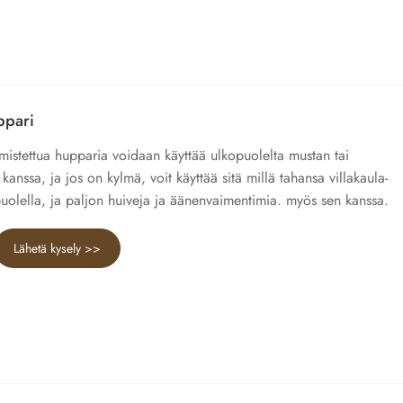
ppari
lmistettua hupparia voidaan käyttää ulkopuolelta mustan tai
kanssa, ja jos on kylmä, voit käyttää sitä millä tahansa villakaula-
puolella, ja paljon huiveja ja äänenvaimentimia. myös sen kanssa.
Lähetä kysely >>