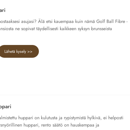
ari
ä nostaaksesi asujasi? Älä etsi kauempaa kuin nämä Golf Ball Fibre -
ansiosta ne sopivat täydellisesti kaikkeen syksyn brunsseista
Lähetä kysely >>
ppari
mistettu huppari on kulutusta ja rypistymistä hylkivä, ei helposti
stysnyörillinen huppari, rento säätö on hauskempaa ja