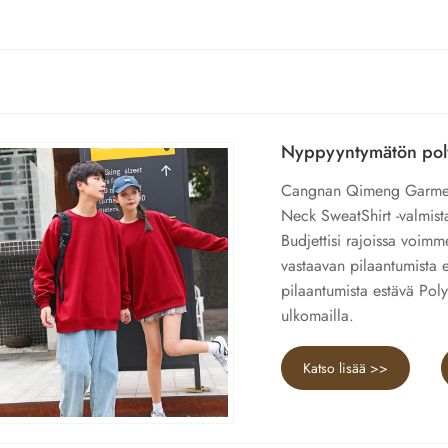
Nyppyyntymätön poly
Cangnan Qimeng Garment 
Neck SweatShirt -valmist
Budjettisi rajoissa voim
vastaavan pilaantumista 
pilaantumista estävä Pol
ulkomailla.
Katso lisää >>