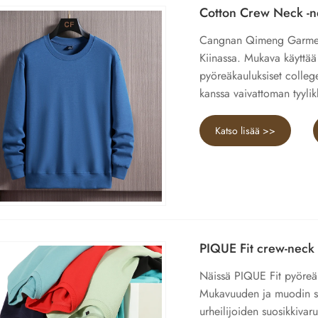
Cotton Crew Neck -
Cangnan Qimeng Garment 
Kiinassa. Mukava käyttää
pyöreäkauluksiset colleg
kanssa vaivattoman tyyli
Katso lisää >>
PIQUE Fit crew-neck 
Näissä PIQUE Fit pyöreäk
Mukavuuden ja muodin sek
urheilijoiden suosikkivaru