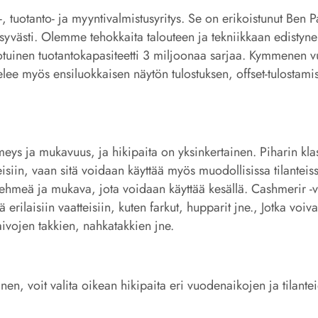
, tuotanto- ja myyntivalmistusyritys. Se on erikoistunut Ben
syvästi. Olemme tehokkaita talouteen ja tekniikkaan edistyne
vuotuinen tuotantokapasiteetti 3 miljoonaa sarjaa. Kymmenen 
telee myös ensiluokkaisen näytön tulostuksen, offset-tulostam
meys ja mukavuus, ja hikipaita on yksinkertainen. Piharin k
isiin, vaan sitä voidaan käyttää myös muodollisissa tilanteissa
 pehmeä ja mukava, jota voidaan käyttää kesällä. Cashmerir -vi
erilaisiin vaatteisiin, kuten farkut, hupparit jne., Jotka voi
ivojen takkien, nahkatakkien jne.
nen, voit valita oikean hikipaita eri vuodenaikojen ja tilantei