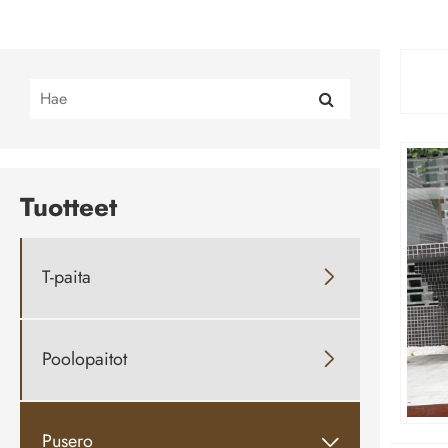
Tuotteet
T-paita

Poolopaitot

Pusero
