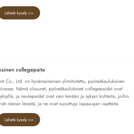
Lähetä kysely >>
ksinen collegepaita
Co., Ltd. on hyvämaineinen ylimitoitettu, pyöreäkauluksinen
Kiinassa. Nämä ylisuuret, pyöreäkauluksiset collegepaidat ovat
syksyllä, ja neulepaidat ovat vain kevään ja syksyn kohteita, joihin
ävät olevan leveitä, ja ne ovat suosittuja vapaa-ajan vaatteita.
Lähetä kysely >>