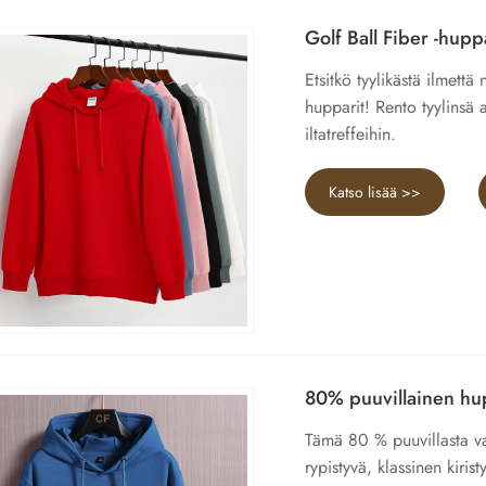
Golf Ball Fiber -hupp
Etsitkö tyylikästä ilmett
hupparit! Rento tyylinsä 
iltatreffeihin.
Katso lisää >>
80% puuvillainen hu
Tämä 80 % puuvillasta val
rypistyvä, klassinen kiri