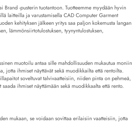
 Pai Brand -pusterin tuotantoon. Tuotteemme myydään hyvin
illä laitteilla ja varustamisella CAD Computer Garment
vuoden kehityksen jälkeen yritys saa paljon kokemusta langan
isen, lämmönsiirtotulostuksen, tyynyntulostuksen,
lassinen muotoilu antaa sille mahdollisuuden mukautua moniin
, jotta ihmiset näyttävät sekä muodikkailta että rentoilta.
llapaitot soveltuvat talvivaatteisiin, niiden pinta on pehmeä,
vat saada ihmiset näyttämään sekä muodikkaalta että rento.
den mukaan, se voidaan sovittaa erilaisiin vaatteisiin, jotta