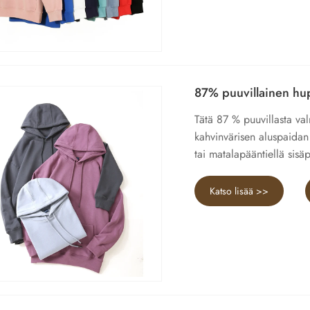
87% puuvillainen hu
Tätä 87 % puuvillasta va
kahvinvärisen aluspaidan 
tai matalapääntiellä sisä
Katso lisää >>