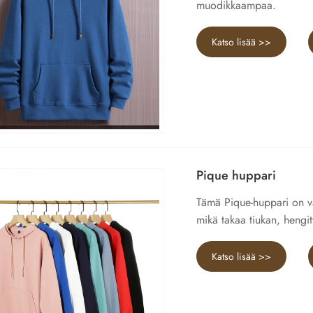
muodikkaampaa.
Katso lisää >>
Pique huppari
Tämä Pique-huppari on val
mikä takaa tiukan, hengitt
Katso lisää >>