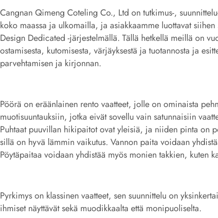
Cangnan Qimeng Coteling Co., Ltd on tutkimus-, suunnittelu-
koko maassa ja ulkomailla, ja asiakkaamme luottavat siihen 
Design Dedicated -järjestelmällä. Tällä hetkellä meillä on 
ostamisesta, kutomisesta, värjäyksestä ja tuotannosta ja esit
parvehtamisen ja kirjonnan.
Pöörä on eräänlainen rento vaatteet, jolle on ominaista peh
muotisuuntauksiin, jotka eivät sovellu vain satunnaisiin vaatte
Puhtaat puuvillan hikipaitot ovat yleisiä, ja niiden pinta on
sillä on hyvä lämmin vaikutus. Vannon paita voidaan yhdistää 
Pöytäpaitaa voidaan yhdistää myös monien takkien, kuten ka
Pyrkimys on klassinen vaatteet, sen suunnittelu on yksinkertai
ihmiset näyttävät sekä muodikkaalta että monipuoliselta.