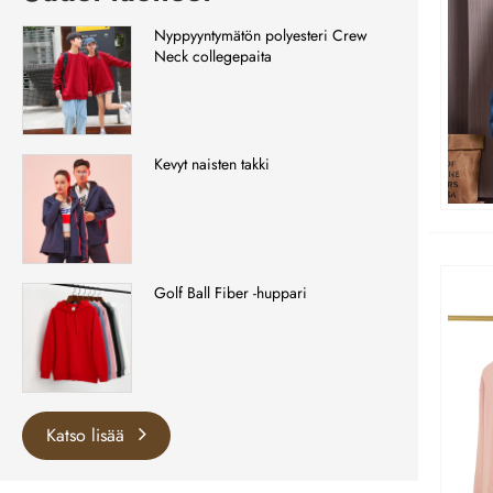
Nyppyyntymätön polyesteri Crew
Neck collegepaita
Kevyt naisten takki
Golf Ball Fiber -huppari
Katso lisää