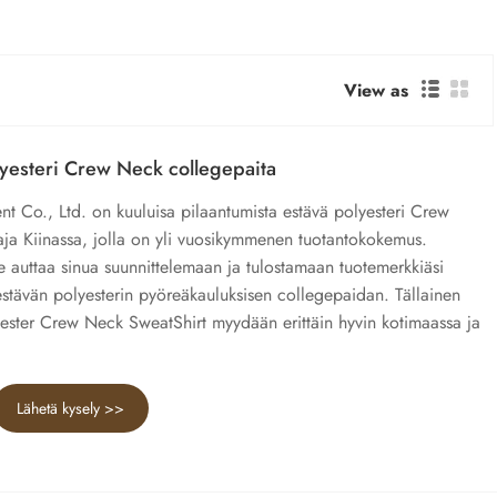
View as
esteri Crew Neck collegepaita
Co., Ltd. on kuuluisa pilaantumista estävä polyesteri Crew
aja Kiinassa, jolla on yli vuosikymmenen tuotantokokemus.
me auttaa sinua suunnittelemaan ja tulostamaan tuotemerkkiäsi
estävän polyesterin pyöreäkauluksisen collegepaidan. Tällainen
yester Crew Neck SweatShirt myydään erittäin hyvin kotimaassa ja
Lähetä kysely >>