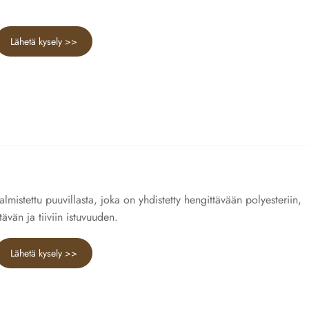
Lähetä kysely >>
mistettu puuvillasta, joka on yhdistetty hengittävään polyesteriin,
ävän ja tiiviin istuvuuden.
Lähetä kysely >>