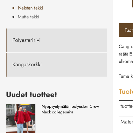
Naisten takki
Mutta takki
Tuo
Polyesteririvi
Cangna
räätälö
ulkomai
Kangaskorkki
Tämä ke
Tuot
Uudet tuotteet
tuott
Nyppyyntymätön polyesteri Crew
Neck collegepaita
Mater