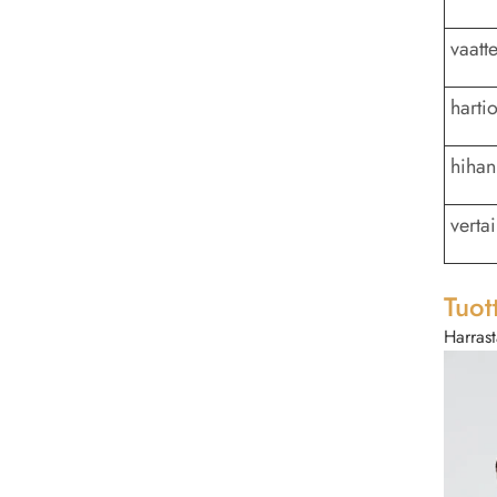
vaatt
harti
hihan
verta
Tuot
Harrast