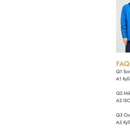
FAQ
Q1 Toim
A1 Kyl
Q2 Mikä
A2 ISO
Q3 Onko
A3 Kyll