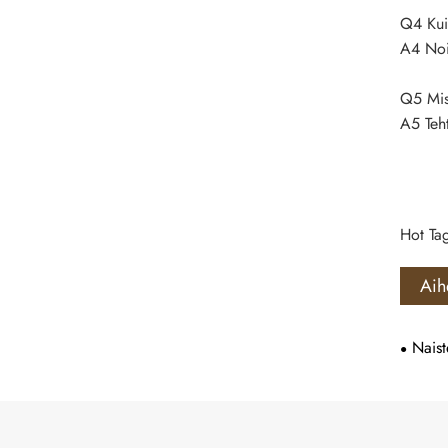
Q4 Kui
A4 Noi
Q5 Miss
A5 Teh
Hot Tag
Aih
Naist