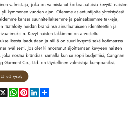
ainen valmistaja, joka on valmistanut korkealaatuisia kevyitä naisten
a yli kymmenen vuoden ajan. Olemme asiantuntijoita yhteistyössä
aidemme kanssa suunnitellaksemme ja painaaksemme takkeja,
on räätälöity heidän brändinsä ainutlaatuiseen identiteettiin ja
tivaatimuksiin. Kevyt naisten takkimme on arvostettu
ksellisesta laadustaan ​​ja niillä on suuri kysyntä sekä kotimaassa
ansainvälisesti. Jos olet kiinnostunut sijoittamaan kevyeen naisten
n, joka nostaa brändiäsi samalla kun se sopii budjettiisi, Cangnan
 Garment Co., Ltd. on täydellinen valmistaja kumppaniksi.
Lähetä kysely
acebook
X
WhatsApp
Pinterest
LinkedIn
Share