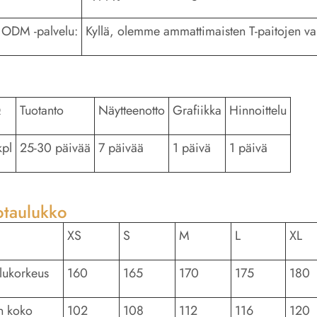
ODM -palvelu:
Kyllä, olemme ammattimaisten T-paitojen va
Q
Tuotanto
Näytteenotto
Grafiikka
Hinnoittelu
kpl
25-30 päivää
7 päivää
1 päivä
1 päivä
taulukko
XS
S
M
L
XL
ilukorkeus
160
165
170
175
180
n koko
102
108
112
116
120