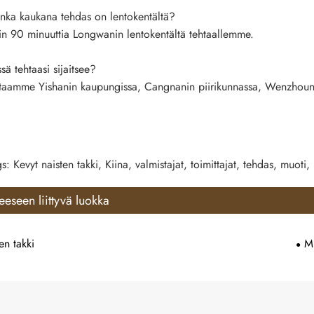
nka kaukana tehdas on lentokentältä?
n 90 minuuttia Longwanin lentokentältä tehtaallemme.
ä tehtaasi sijaitsee?
taamme Yishanin kaupungissa, Cangnanin piirikunnassa, Wenzhoun 
s: Kevyt naisten takki, Kiina, valmistajat, toimittajat, tehdas, muoti, 
eeseen liittyvä luokka
en takki
Mu