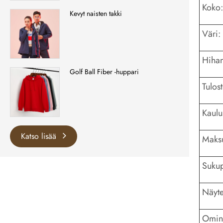
Koko:
Kevyt naisten takki
Väri:
Hihan
Golf Ball Fiber -huppari
Tulost
Kaulu
Katso lisää
Maks
Sukup
Näyte
Omin