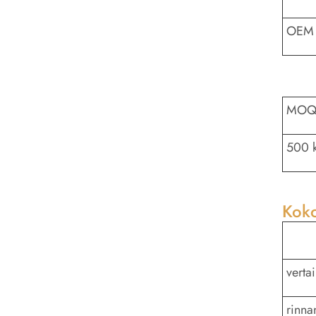
OEM 
MO
500 
Koko
verta
rinna