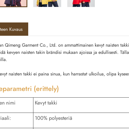
tteen Kuvaus
n Qimeng Garment Co., Ltd. on ammattimainen kevyt naisten takki
idä kevyen naisten takin brändisi mukaan ajoissa ja edullisesti. Tälla
lla.
vyt naisten takki ei paina sinua, kun harrastat ulkoilua, olipa kysees
eparametri (erittely)
een nimi
Kevyt takki
iaali:
100% polyesteriä