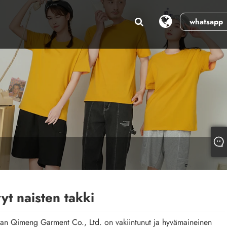
whatsapp
yt naisten takki
n Qimeng Garment Co., Ltd. on vakiintunut ja hyvämaineinen