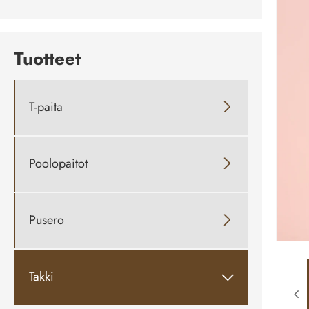
Tuotteet
T-paita

Poolopaitot

Pusero

Takki
