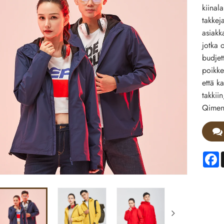
kiinal
takkej
asiakk
jotka 
budjet
poikkeu
että k
takkii
Qimeng
F