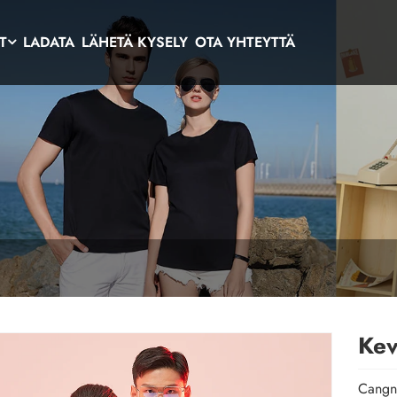
T
LADATA
LÄHETÄ KYSELY
OTA YHTEYTTÄ
Kev
Cangna