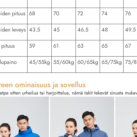
eiden pituus
68
70
72
74
76
oiden leveys
43.5
45
46.5
48
49.5
 pituus
59
61
63
65
67
ilupaino
45/55kg
55/60kg
60/65kg
65/75kg
75/8
teen ominaisuus ja sovellus
atpa sitten urheilua tai harjoittelua, nämä takit tekevät sinusta muka