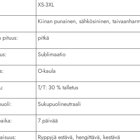
XS-3XL
Kiinan punainen, sähkösininen, taivaanharm
 pituus:
pitkä
us:
Sublimaatio
s:
O-kaula
u:
T/T: 30 % talletus
uoli:
Sukupuolineutraali
aika:
7 päivää
aisuus:
Ryppyjä estävä, hengittävä, kestävä