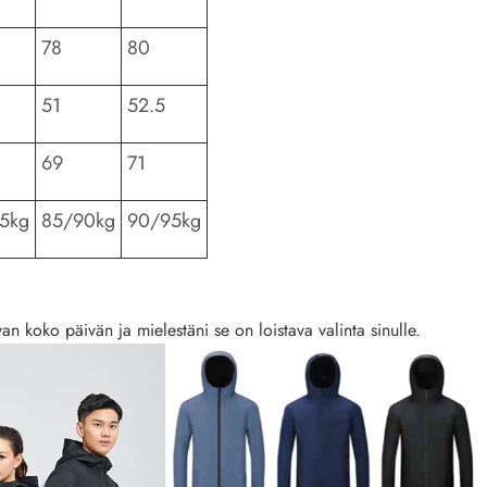
78
80
51
52.5
69
71
5kg
85/90kg
90/95kg
van koko päivän ja mielestäni se on loistava valinta sinulle.