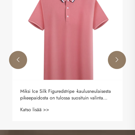


Miksi Ice Silk Figuredstripe -kaulusneulaisesta
pikeepaidosta on tulossa suosituin valinta
nykyaikaisiin arki- ja työasuihin
Katso lisää >>