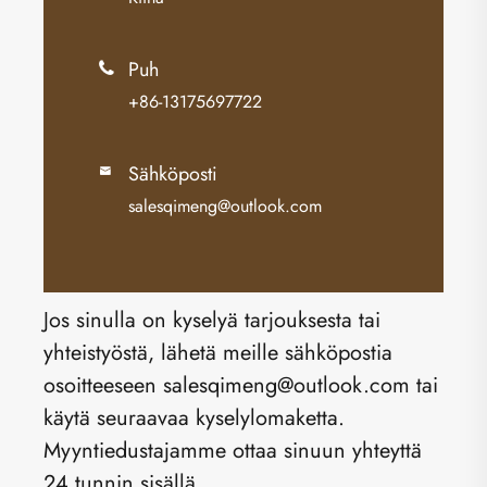
Puh

+86-13175697722
Sähköposti

salesqimeng@outlook.com
Jos sinulla on kyselyä tarjouksesta tai
yhteistyöstä, lähetä meille sähköpostia
osoitteeseen salesqimeng@outlook.com tai
käytä seuraavaa kyselylomaketta.
Myyntiedustajamme ottaa sinuun yhteyttä
24 tunnin sisällä.