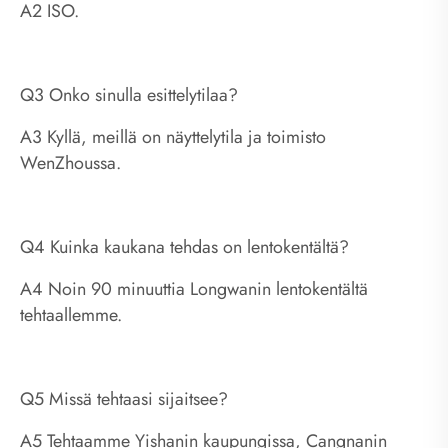
A2 ISO.
Q3 Onko sinulla esittelytilaa?
A3 Kyllä, meillä on näyttelytila ​​ja toimisto
WenZhoussa.
Q4 Kuinka kaukana tehdas on lentokentältä?
A4 Noin 90 minuuttia Longwanin lentokentältä
tehtaallemme.
Q5 Missä tehtaasi sijaitsee?
A5 Tehtaamme Yishanin kaupungissa, Cangnanin