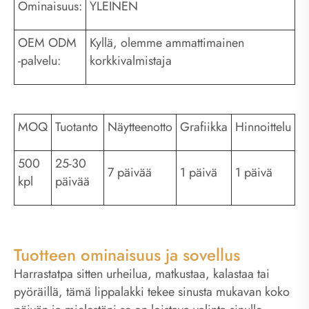
Ominaisuus:
YLEINEN
OEM ODM
Kyllä, olemme ammattimainen
-palvelu:
korkkivalmistaja
MOQ
Tuotanto
Näytteenotto
Grafiikka
Hinnoittelu
500
25-30
7 päivää
1 päivä
1 päivä
kpl
päivää
Tuotteen ominaisuus ja sovellus
Harrastatpa sitten urheilua, matkustaa, kalastaa tai
pyöräillä, tämä lippalakki tekee sinusta mukavan koko