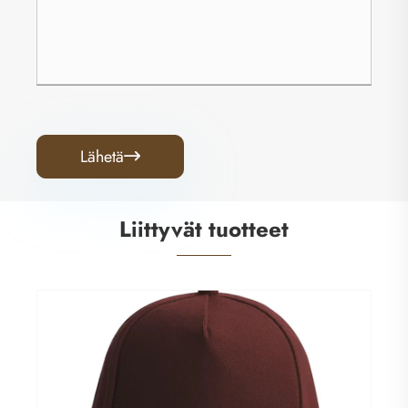
Lähetä

Liittyvät tuotteet