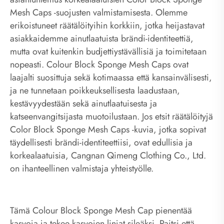
Mesh Caps -suojusten valmistamisesta. Olemme
erikoistuneet räätälöityihin korkkiin, jotka heijastavat
asiakkaidemme ainutlaatuista brändi-identiteettiä,
mutta ovat kuitenkin budjettiystävällisiä ja toimitetaan
nopeasti. Colour Block Sponge Mesh Caps ovat
laajalti suosittuja sekä kotimaassa että kansainvälisesti,
ja ne tunnetaan poikkeuksellisesta laadustaan,
kestävyydestään sekä ainutlaatuisesta ja
katseenvangitsijasta muotoilustaan. Jos etsit räätälöityjä
Color Block Sponge Mesh Caps -kuvia, jotka sopivat
täydellisesti brändi-identiteettiisi, ovat edullisia ja
korkealaatuisia, Cangnan Qimeng Clothing Co., Ltd.
on ihanteellinen valmistaja yhteistyölle.
Tämä Colour Block Sponge Mesh Cap pienentää
kasvoja ja tekee kasvojen linjat sileäksi. Paitsi että