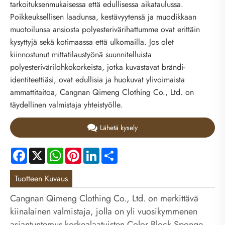
tarkoituksenmukaisessa että edullisessa aikataulussa.
Poikkeuksellisen laadunsa, kestävyytensä ja muodikkaan
muotoilunsa ansiosta polyesterivärihattumme ovat erittäin
kysyttyjä sekä kotimaassa että ulkomailla. Jos olet
kiinnostunut mittatilaustyönä suunnitelluista
polyesterivärilohkokorkeista, jotka kuvastavat brändi-
identiteettiäsi, ovat edullisia ja huokuvat ylivoimaista
ammattitaitoa, Cangnan Qimeng Clothing Co., Ltd. on
täydellinen valmistaja yhteistyölle.
Lähetä kysely
Facebook
X
WhatsApp
Pinterest
LinkedIn
Share
Tuotteen Kuvaus
Cangnan Qimeng Clothing Co., Ltd. on merkittävä
kiinalainen valmistaja, jolla on yli vuosikymmenen
asiantuntemus korkealaatuisten Color Block Sponge