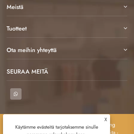
Meistä
Tuotteet
Ota meihin yhteyttä
SEURAA MEITÄ
X
Tekijänoikeudet © 2023 Cangnan County Qimeng
Käytämme evästeitä tarjotaksemme sinulle
Clothing Co., Ltd. - T -paita, polo -paidat, hikipaita -