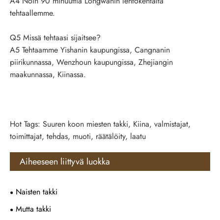
A4 Noin 90 minuuttia Longwanin lentokentältä
tehtaallemme.
Q5 Missä tehtaasi sijaitsee?
A5 Tehtaamme Yishanin kaupungissa, Cangnanin
piirikunnassa, Wenzhoun kaupungissa, Zhejiangin
maakunnassa, Kiinassa.
Hot Tags: Suuren koon miesten takki, Kiina, valmistajat,
toimittajat, tehdas, muoti, räätälöity, laatu
Aiheeseen liittyvä luokka
Naisten takki
Mutta takki