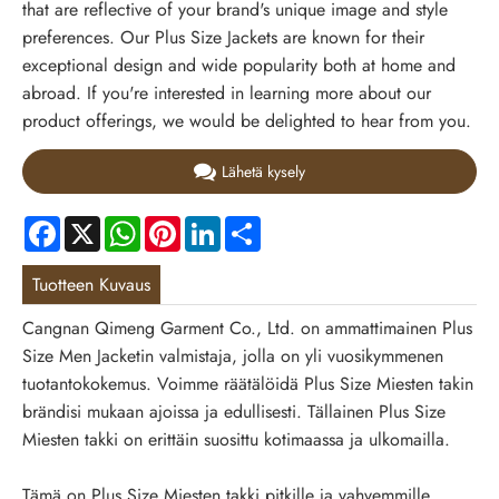
that are reflective of your brand's unique image and style
preferences. Our Plus Size Jackets are known for their
exceptional design and wide popularity both at home and
abroad. If you're interested in learning more about our
product offerings, we would be delighted to hear from you.
Lähetä kysely
Facebook
X
WhatsApp
Pinterest
LinkedIn
Share
Tuotteen Kuvaus
Cangnan Qimeng Garment Co., Ltd. on ammattimainen Plus
Size Men Jacketin valmistaja, jolla on yli vuosikymmenen
tuotantokokemus. Voimme räätälöidä Plus Size Miesten takin
brändisi mukaan ajoissa ja edullisesti. Tällainen Plus Size
Miesten takki on erittäin suosittu kotimaassa ja ulkomailla.
Tämä on Plus Size Miesten takki pitkille ja vahvemmille