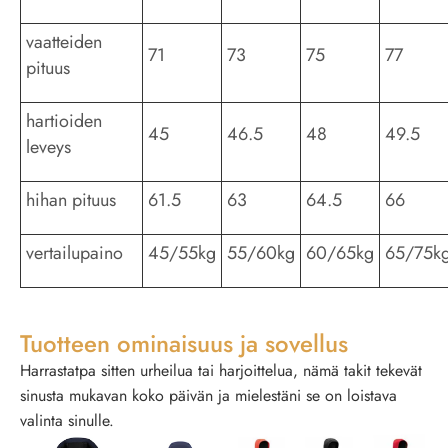
vaatteiden
71
73
75
77
pituus
hartioiden
45
46.5
48
49.5
leveys
hihan pituus
61.5
63
64.5
66
vertailupaino
45/55kg
55/60kg
60/65kg
65/75k
Tuotteen ominaisuus ja sovellus
Harrastatpa sitten urheilua tai harjoittelua, nämä takit tekevät
sinusta mukavan koko päivän ja mielestäni se on loistava
valinta sinulle.