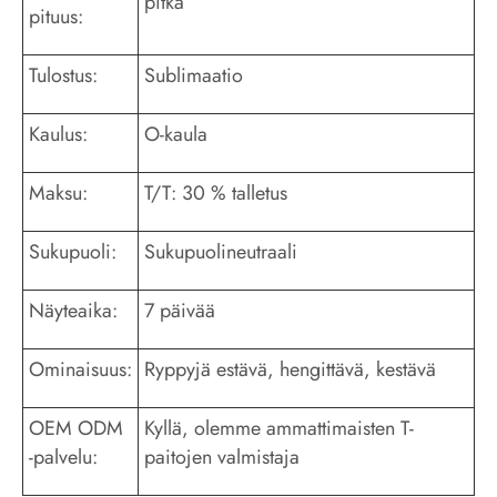
pitkä
pituus:
Tulostus:
Sublimaatio
Kaulus:
O-kaula
Maksu:
T/T: 30 % talletus
Sukupuoli:
Sukupuolineutraali
Näyteaika:
7 päivää
Ominaisuus:
Ryppyjä estävä, hengittävä, kestävä
OEM ODM
Kyllä, olemme ammattimaisten T-
-palvelu:
paitojen valmistaja