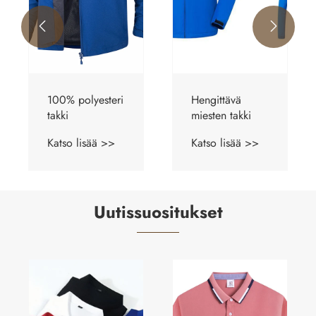


Hengittävä
Nopeasti
miesten takki
kuivuva takki
Katso lisää >>
Katso lisää >>
Uutissuositukset