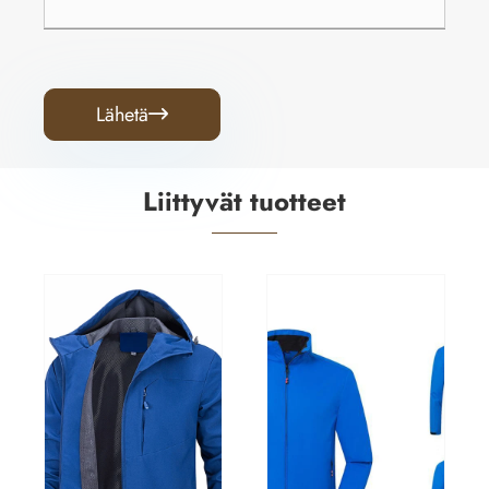
Lähetä

Liittyvät tuotteet