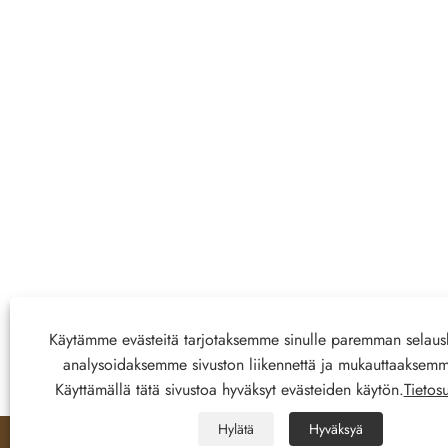
Käytämme evästeitä tarjotaksemme sinulle paremman selau
analysoidaksemme sivuston liikennettä ja mukauttaaksemm
Käyttämällä tätä sivustoa hyväksyt evästeiden käytön.
Tietos
Hylätä
Hyväksyä

