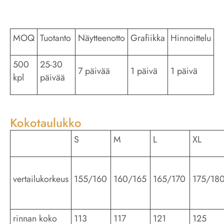
MOQ
Tuotanto
Näytteenotto
Grafiikka
Hinnoittelu
500
25-30
7 päivää
1 päivä
1 päivä
kpl
päivää
Kokotaulukko
S
M
L
XL
vertailukorkeus
155/160
160/165
165/170
175/18
rinnan koko
113
117
121
125