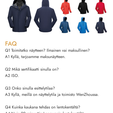
FAQ
Q1 Toimitatko näytteen? Ilmainen vai maksullinen?
A1 Kyllä, tarjoamme maksunäytteen.
Q2 Mikä sertifikaatti sinulla on?
A2 ISO.
Q3 Onko sinulla esittelytilaa?
A3 Kyllä, meillä on näyttelytila ​​ja toimisto WenZhoussa.
Q4 Kuinka kaukana tehdas on lentokentältä?